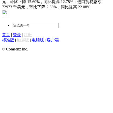
元，环比下降 15.60%，同比提高 12.78%；进口贸易总额
72973 千美元，环比下降 2.33%，同比提高 22.08%
首页
|
登录
|
注册
标准版
|
触屏版
|
电脑版
|
客户端
© Comsenz Inc.