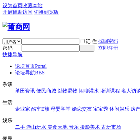
设为首页
收藏本站
开启辅助访问
切换到宽版
找回密码
记 住
密码
立即注册
快捷导航
论坛首页
Portal
论坛导航
BBS
杂谈
莆田资讯
便民商城
以物易物
闲聊灌水
培训课程
名人访
生活
企业家
酷车E族
母婴学堂
婚恋交友
宝宝秀
休闲娱乐
房
娱乐
二手
游山玩水
美食天地
音乐
摄影美术
古玩市场
便民