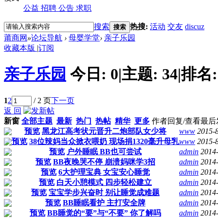
公益
招聘
公告
求职
搜索
热搜:
活动
交友
discuz
搜索
莆商网
»
论坛导航
›
母婴学堂
›
亲子乐园
收藏本版
|
订阅
亲子乐园
今日:
0
|
主题:
34
|
排名
1
2
/ 2 页
下一页
返 回
新窗
全部主题
最新
热门
热帖
精华
更多
作者
回复/查看
最后
预览
黑龙江高考状元晋升二炮部队女少将
www
2015-
预览
38位辣妈当众掀衣喂奶 现场捐1320毫升母乳
www
2015-
预览
户外睡眠 BB也可尝试
admin
2014
预览
BB夜晚哭不停 崩溃妈咪学3招
admin
2014
预览
6大护理宝典 女宝安心睡觉
admin
2014
预览
白天小憩模式 四步轻松建立
admin
2014
预览
宝宝学步兴奋时 别让睡觉成难题
admin
2014
预览
BB睡眠看护 主打安全牌
admin
2014
预览
BB睡觉的“要”与“不要” 你了解吗
admin
2014