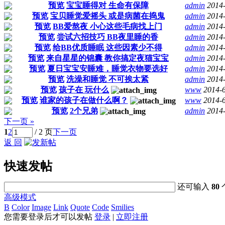
预览
宝宝睡得对 生命有保障
admin
2014
预览
宝贝睡觉爱摇头 或是病菌在捣鬼
admin
2014
预览
BB爱熬夜 小心这些毛病找上门
admin
2014
预览
尝试六招技巧 BB夜里睡的香
admin
2014
预览
给BB优质睡眠 这些因素少不得
admin
2014
预览
来自星星的锦囊 教你搞定夜猫宝宝
admin
2014
预览
夏日宝宝安睡难，睡觉衣物要选好
admin
2014
预览
洗澡和睡觉 不可挨太紧
admin
2014
预览
孩子在 玩什么
www
2014-
预览
谁家的孩子在做什么啊？
www
2014-
预览
2个兄弟
admin
2014
下一页 »
1
2
/ 2 页
下一页
返 回
快速发帖
还可输入
80
高级模式
B
Color
Image
Link
Quote
Code
Smilies
您需要登录后才可以发帖
登录
|
立即注册