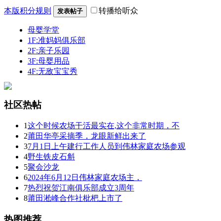
本版积分规则
转播给听众
发表帖子
母婴学堂
1F:准妈妈俱乐部
2F:亲子乐园
3F:母婴用品
4F:无敌宝宝秀
社区热帖
1
这个时候农场干活最实在,这个非常时期，不
2
莆田华亭采摘季，龙眼新鲜出来了
3
7月1日上午建行工作人员到伟林家庭农场参观
4
野生铁皮石斛
5
聚会沙龙
6
2024年6月12日伟林家庭农场主，
7
热烈祝贺江南俱乐部成立3周年
8
莆田淞峰合作社枇杷上市了
热图推荐