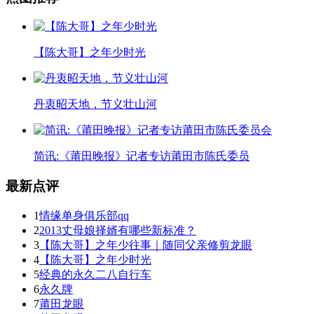
【陈大哥】之年少时光
丹衷昭天地，节义壮山河
简讯:《莆田晚报》记者专访莆田市陈氏委员
最新点评
1
情缘单身俱乐部qq
2
2013丈母娘择婿有哪些新标准？
3
【陈大哥】之年少往事｜随同父亲修剪龙眼
4
【陈大哥】之年少时光
5
经典的永久二八自行车
6
永久牌
7
莆田龙眼