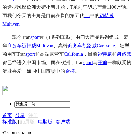
的造型风靡欧洲大街小巷开始，T系列车型总产量1100万辆。
而我们今天的主角是目前在售的第五代
T5
中的
迈特威
Multivan
。
现今Tran
sport
er（T系列车型）由四大产品系列组成：豪
华
商务车
迈特威
Multivan
、高端
商务车
凯路威
Caravelle
、轻型
商用车Tran
sport
和高端露营车
California
，目前
迈特威
和
凯路威
都已经进入中国市场。而在欧洲，Tran
sport
与
开迪
一样颇受物
流业喜爱，如同中国市场中的
金杯
。
首页
|
登录
|
注册
标准版
|
触屏版
|
电脑版
|
客户端
© Comsenz Inc.