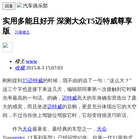
汽车俱乐部
回复
实用多能且好开 深测大众T5迈特威尊享
版
只看楼主
楼主
www
收藏
2015-8-3 15:07:03
刚刚提到
T5
迈特威
的时候，我不由的说了一句：“这么大？”
这三个字也是接下来这几天，编辑部同事第一次接触到它时曝
光率最高的一句话。的确，
迈特威
高大的车身确实营造出了庞
大的感觉，而且坐进
迈特威
的后舱，更是充分体现出它的大空
间，不过当你坐上驾驶位驾驭它时，它却变得很灵巧听话。
作为
大众
最著名、最经典的车型之一，
大众
Tran
sport
er（T系列车型）已经问世65年。自第一代T1面包式