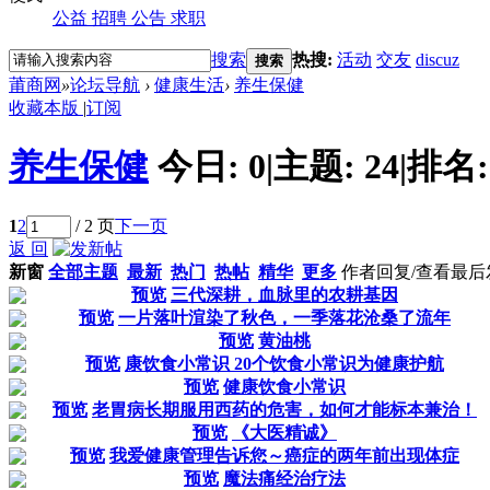
公益
招聘
公告
求职
搜索
热搜:
活动
交友
discuz
搜索
莆商网
»
论坛导航
›
健康生活
›
养生保健
收藏本版
|
订阅
养生保健
今日:
0
|
主题:
24
|
排名
1
2
/ 2 页
下一页
返 回
新窗
全部主题
最新
热门
热帖
精华
更多
作者
回复/查看
最后
预览
三代深耕，血脉里的农耕基因
预览
一片落叶渲染了秋色，一季落花沧桑了流年
预览
黄油桃
预览
康饮食小常识 20个饮食小常识为健康护航
预览
健康饮食小常识
预览
老胃病长期服用西药的危害，如何才能标本兼治！
预览
《大医精诚》
预览
我爱健康管理告诉您～癌症的两年前出现体症
预览
魔法痛经治疗法