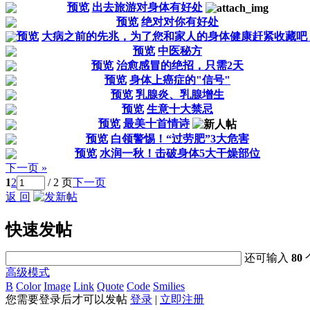
预览
出去旅游对身体有好处
预览
绝对对你有好处
预览
大病之前的先兆，为了您和家人的身体健康赶紧收藏吧
预览
中医秘方
预览
治愈感冒的绝招，只需2天
预览
身体上癌症的"信号"
预览
乳腺炎、乳腺增生
预览
生意十大禁忌
预览
最美十首情诗
预览
白领警惕！“过劳肥”3大危害
预览
水润一秋！击破身体5大干燥部位
下一页 »
1
2
/ 2 页
下一页
返 回
快速发帖
还可输入
80
高级模式
B
Color
Image
Link
Quote
Code
Smilies
您需要登录后才可以发帖
登录
|
立即注册