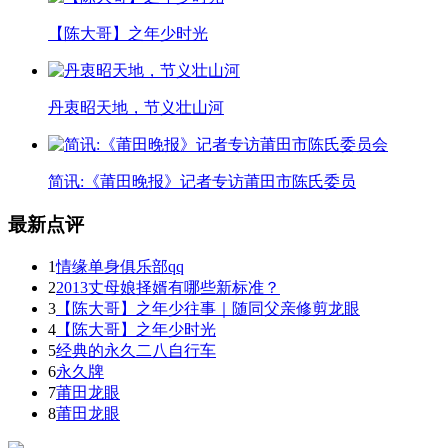
【陈大哥】之年少时光
丹衷昭天地，节义壮山河
简讯:《莆田晚报》记者专访莆田市陈氏委员
最新点评
1
情缘单身俱乐部qq
2
2013丈母娘择婿有哪些新标准？
3
【陈大哥】之年少往事｜随同父亲修剪龙眼
4
【陈大哥】之年少时光
5
经典的永久二八自行车
6
永久牌
7
莆田龙眼
8
莆田龙眼