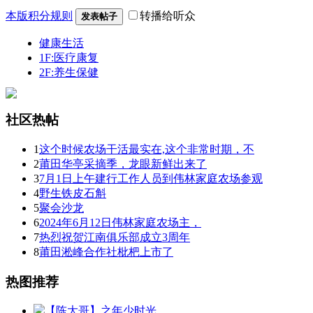
本版积分规则
转播给听众
发表帖子
健康生活
1F:医疗康复
2F:养生保健
社区热帖
1
这个时候农场干活最实在,这个非常时期，不
2
莆田华亭采摘季，龙眼新鲜出来了
3
7月1日上午建行工作人员到伟林家庭农场参观
4
野生铁皮石斛
5
聚会沙龙
6
2024年6月12日伟林家庭农场主，
7
热烈祝贺江南俱乐部成立3周年
8
莆田淞峰合作社枇杷上市了
热图推荐