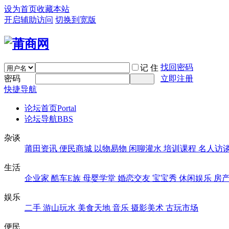
设为首页
收藏本站
开启辅助访问
切换到宽版
找回密码
记 住
密码
立即注册
快捷导航
论坛首页
Portal
论坛导航
BBS
杂谈
莆田资讯
便民商城
以物易物
闲聊灌水
培训课程
名人访
生活
企业家
酷车E族
母婴学堂
婚恋交友
宝宝秀
休闲娱乐
房
娱乐
二手
游山玩水
美食天地
音乐
摄影美术
古玩市场
便民