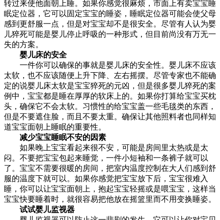
转过来使他面朝上睡。如果你感觉很麻烦，市面上有卖宝宝睡
眠定位器，它可以固定宝宝的睡姿，睡眠定位器可能会使父母
感到更舒服一点，但是对宝宝却不是很安全。尽管有人认为婴
儿猝死可能是婴儿停止呼吸的一种形式，但目前尚没有万无一
失的方案。
婴儿床的安全
一件你可以确保的事就是婴儿床的安全性。婴儿床不应该
太软，也不应该随便上升下降、左右摇摆。尽管专家也不能确
定的说婴儿床太软是宝宝猝死的元凶，但是很多婴儿猝死的案
例中，宝宝都是睡在厚厚的软床上的。如果你打算给宝宝买枕
头，确保它不会太软。习惯性的给宝宝盖一些毛毯类的东西，
但是不要遮住脸，而且不要太重。确保让其他照料者也同样知
道宝宝面朝上睡眠的重要性。
减少宝宝睡眠不安的因素
如果晚上宝宝看起来很不安，可能是房间里太热或是太
闷。不要把宝宝包起来睡觉，一件小短袖和一条裤子就可以
了。宝宝不需要很暖的房间，把室内温度控制在大人们感到舒
服的温度下就可以。如果你感觉把宝宝放下后，宝宝很难入
睡，你可以让宝宝面朝上，抱起宝宝轻摇或是喂宝宝，这样当
宝宝快要睡着时，就很容易把他放在摇篮里而不用变换睡姿。
试试婴儿监视器
婴儿监视器可以防止这一悲剧的发生，它可以让你对宝贝