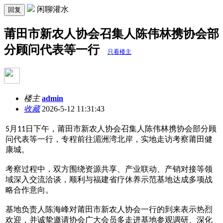
闲聊灌水
回复
莆田市新农人协会召集人陈伟林携协会部
分顾问代表等一行
只看楼主
楼主
admin
收藏
2026-5-12 11:31:43
月
日下午，莆田市新农人协会召集人陈伟林携协会部分顾
5
11
问代表等一行，专程前往湄洲湾北岸，实地走访考察莆田健
康城。
考察过程中，双方围绕资源共享、产业联动、产销对接等领
域深入交流洽谈，顺利与福建省疗休养示范基地达成多项战
略合作意向。
基地负责人陈海峰对莆田市新农人协会一行的到来表示热烈
欢迎，并诚挚邀请协会广大会员多走进基地参观调研、深化