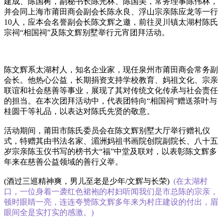
建成‌‌、陈国树，副秘书长陈光林、陈国美，常务理事陈伟林，
并会同上海市莆田商会副会长陈永良、浮山宗亲陈应龙等一行
10人，应本会名誉副会长陈文辉之邀，前往灵川镇太湖村陈氏
宗祠“相国祠”及陈文辉别墅举行元宵团拜活动。
陈文辉系太湖村人，知名企业家，现任泉州市莆田商会常务副
会长。他热心公益，长期捐资支持学校教育、妈祖文化、宗亲
联谊和社会慈善等事业，展现了其对传统文化传承与社会责任
的担当。在本次团拜活动中，代表团特向“相国祠”赠送茶叶与
桂圆干等礼品，以表达对陈氏先贤的敬意。
活动期间，莆田市陈氏委员会在陈文辉别墅大厅举行赠礼仪
式，特赠其由书法名家、湄洲妈祖书画院创院副院长、八十五
岁宗亲陈玉仪书写的榜书大“福”中堂及联对，以表彰陈文辉多
年来在慈善公益领域的善行义举。‌‌
(酒过三巡精神爽，男儿至老是少年/文辉与长荣)
(在太湖村
口，一位身着一袭红色裙袍的村妇听闻我们是市总陈的宗亲，
顿时眼睛一亮，连连夸赞陈文辉多年来为村庄建设的付出，眉
眼间全是实打实的感激。)