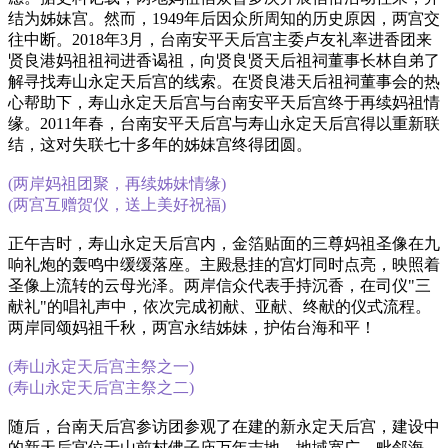
结为姊妹宫。然而，1949年后因众所周知的历史原因，两宫交
往中断。2018年3月，台南安平天后宫主委卢友礼率进香团来
贤良港妈祖祖祠进香谒祖，向贤良贤天后祖祠董事长林自弟了
解寻找寿山永定天后宫的线索。在贤良港天后祖祠董事会的热
心帮助下，寿山永定天后宫与台南安平天后宫终于再续妈祖情
缘。2011年春，台南安平天后宫与寿山永定天后宫得以重新联
结，这对失联七十多年的姊妹宫终得团圆。
(两岸妈祖团聚，再续姊妹情缘)
(两宫互赠贺仪，送上美好祝福)
正午吉时，寿山永定天后宫内，金箔贴面的三尊妈祖圣像在九
响礼炮的轰鸣中缓缓落座。主殿悬挂的宫灯同时点亮，映照着
圣像上流转的云母光泽。两岸信众代表手持沉香，在司仪"三
献礼"的唱礼声中，依次完成初献、亚献、终献的仪式流程。
两岸同颂妈祖千秋，两宫永结姊妹，护佑台海和平！
(寿山永定天后宫主祭之一)
(寿山永定天后宫主祭之二)
随后，台南天后宫参访团参观了在建的新永定天后宫，建设中
的新天后宫位于山前村佛子庙万年吉地，地域宽广，毗邻海