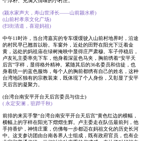
个淳朴、充满人情味的小村庄。
(颍水家声大，寿山世泽长——山前颍水桥)
(山前村孝亲文化广场)
(扫街清道，喜迎妈祖)
中午11时许，当台湾嘉宾的专车缓缓驶入山前村地界时，沿途
的村民早已翘首以盼。车窗外，近处的田野在阳光下泛着金
黄，远处的妈祖庙在绿树掩映中显得庄严肃穆。车子停稳后，
卢友礼主委率先下车，他身着深蓝色马夹，胸前绣着“安平天
后宫”字样，显得格外精神。紧随其后的36名委员和信徒，也
身着统一的蓝色服饰，每个人的胸前都绣有自己的姓名，这种
台湾地区独有的宗教装束，既体现了个人身份，又彰显了安平
天后宫的凝聚力。
(台湾台南安平开台天后宫委员与信士)
( 永定安澜，驻跸千秋)
前排的来宾手擎“台湾台南安平开台天后宫”黄色红边的横幅，
横幅上的字样在阳光下熠熠生辉。卢主委走在队伍最前列，他
手持香炉，神情庄重，仿佛每一步都迈在妈祖文化的历史长河
中。这支参访团由台南各界人士组成，既有政府官员，也有企