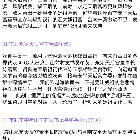
滨，风景优美。竣工后的山前寿山永定天后宫将更加辉煌恢
宏，成为莆田一处重要的妈祖圣殿。仰望着这座台南安平天后
宫董事会参与规划设计的宏大妈祖宫，台南来宾激动不已，表
示新天后宫竣工之时，他们定当组团前来庆典。
(山前新永定天后宫前合影留念)
欢迎午宴于山前村国华悦豪大酒店隆重举行，有来自莆田的各
界代表300多人出席。山前村支书吴冬英、永定天后宫董事长
陈清富、贤良港天后祖祠代表陈国泰相继登台致词，向远道而
来的台湾嘉宾致以热挚欢迎。接着安平天后宫主委卢友礼在致
辞中深情表示："我们跨越海峡而来，正是要让妈祖的慈悲精
神在两岸生生不息，让两宫情谊永续，让和平之光永照两
岸。" 此刻，酒席上的祝福声与远处湄洲岛的潮声遥相呼应，
犹如跨越时空的对话，共同绘就了一幅动人的妈祖文化画卷。
(卢友礼主委与山前村女书记吴冬英亲切交谈)
(寿山永定天后宫董事长陈清富(左)与台南安平天后宫主委卢友
礼)