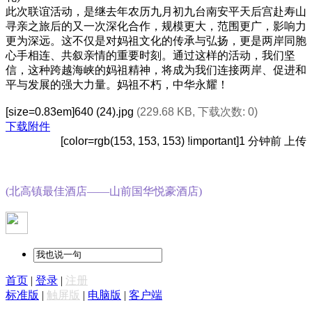
此次联谊活动，是继去年农历九月初九台南安平天后宫赴寿山
寻亲之旅后的又一次深化合作，规模更大，范围更广，影响力
更为深远。这不仅是对妈祖文化的传承与弘扬，更是两岸同胞
心手相连、共叙亲情的重要时刻。通过这样的活动，我们坚
信，这种跨越海峡的妈祖精神，将成为我们连接两岸、促进和
平与发展的强大力量。妈祖不朽，中华永耀！
[size=0.83em]640 (24).jpg
(229.68 KB, 下载次数: 0)
下载附件
[color=rgb(153, 153, 153) !important]1 分钟前 上传
(北高镇最佳酒店——山前国华悦豪酒店)
首页
|
登录
|
注册
标准版
|
触屏版
|
电脑版
|
客户端