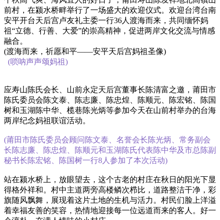
前村，在颍水桥畔举行了一场盛大的欢迎仪式。欢迎台湾台南
安平开台天后宫卢友礼主委一行36人渡海而来，共同缅怀妈
祖“立德、行善、大爱”的崇高精神，促进两岸文化交流与情感
融合。
(渡海而来，祈愿和平——安平天后宫妈祖圣像)
(唢呐声声颂妈祖)
应寿山陈氏会长、山前永定天后宫董事长陈清富之邀，莆田市
陈氏委员会陈文泰、陈志廉、陈忠煌、陈顺元、陈宏铭、陈国
树和玉湖陈中华、榄巷陈光炳等参加今天在山前村举办的台海
两岸纪念妈祖联谊活动。
(莆田市陈氏委员会顾问陈文泰、名誉会长陈光炳、常务副会
长陈志廉、陈忠煌、陈顺元和玉湖陈氏代表陈中华及市总陈副
秘书长陈宏铭、陈国树一行8人参加了本次活动)
站在颍水桥上，放眼望去，这个古老的村庄在秋日的阳光下显
得格外祥和。村中主道两旁高楼鳞次栉比，道路整洁干净，彩
旗随风飘舞，展现着这片土地的生机与活力。村民们脸上洋溢
着幸福友善的笑容，热情地迎接每一位远道而来的客人。好一