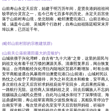
山前寿山永定天后宫，始建于明万历年间，是贤良港妈祖祖祠
较早的分灵宫之一，迄今已有七百多年的历史。永定天后宫坐
落于山前村寿山境，坐北朝南，毗邻澳鹭坑港口。山前古称山
城，涵盖今山前、吴城两个行政村，自寿山始祖陈廷昭宋末开
埠以来，已历近千年。
(毗邻山前村部的宗教建筑群)
(山前关公庙前莆田最大的贡银炉)
山城依偎于兴化湾畔，自古有“九十六港”之誉，这里的居民与
妈祖文化有着千丝万缕的渊源关系。清康熙复界后，闽台恢复
海运，台湾商船经兴化湾往内陆地区贸易不断增加，时有台南
安平商船途遇台风暴雨停泊澳鹭坑港口(山前港)，山城村民以
热忱之心给予了周到接待，并为之补充淡水和粮食，安平商人
多次前往永定天后宫祈求妈祖庇佑平安回乡，此后果然应验，
一路航行无阻。这些商人深感妈祖之灵，回去后嘱族人不忘妈
祖赐福及山城民众恩情，自此与山城乡亲结下了深厚情谊。海
运鼎盛时期，寿山祖辈富商陈少波投身海运，其船队常停泊于
台南安平港，每次登岸必先至安平天后宫朝拜妈祖，祈福许
愿。据史料记载，两地妈祖信众曾多次开展信俗活动往来，并