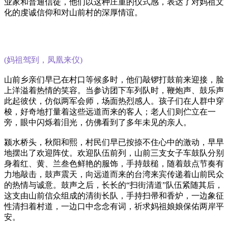
业家和普通信徒，他们以这种庄重的仪式感，表达了对妈祖文
化的虔诚信仰和对山前村的深厚情谊。
(妈祖驾到，凤凰来仪)
山前乡亲们早已在村口等候多时，他们敲锣打鼓前来迎接，脸
上洋溢着热情的笑容。当参访团下车列队时，鞭炮声、鼓乐声
此起彼伏，仿似两军会师，场面热烈感人。孩子们在人群中穿
梭，好奇地打量着这些远道而来的客人；老人们则伫立在一
旁，眼中闪烁着泪光，仿佛看到了多年未见的亲人。
颍水桥头，秋阳和熙，村民们早已按捺不住心中的激动，早早
地摆出了欢迎阵仗。欢迎队伍前列，山前三支女子车鼓队分别
身着红、黄、兰叁色鲜艳的服饰，手持鼓槌，随着鼓点节奏有
力地敲击，鼓声震天，向远道而来的台湾来宾传递着山前民众
的热情与诚意。鼓声之后，长长的“扫街清道”队伍紧随其后，
这支由山前信众组成的清街长队，手持扫帚和香炉，一边象征
性清扫着村道，一边口中念念有词，祈求妈祖娘娘保佑两岸平
安。