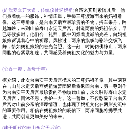
(旌旗罗伞开大道，传统仪仗迎妈祖)
台湾来宾则紧随其后，他
们身着统一的服饰，神情庄重，手捧三尊渡海而来的妈祖雕
像。这三尊雕像，是台南天后宫最珍贵的圣物，搭车乘舟，跨
越海峡，来到山前寿山永定天后宫。村道两侧的妈祖信众，早
已等候多时，他们合十礼拜，眼中闪烁着虔诚的光芒，向妈祖
娘娘诉说着心中的祈愿。风拂过，两岸的旗帜与彩带交织飞
舞，恰如妈祖娘娘的慈光普照。这一刻，时间仿佛静止，两岸
同胞的心紧紧相连，共同感受着妈祖文化的魅力与力量。
(心香一瓣，圣母千年)
据介绍，此次台南安平天后宫携来的三尊妈祖圣像，其中两尊
在与山前永定天后宫妈祖短暂团聚后将返回台南，另一尊则作
为台南安平天后宫最珍贵的圣物馈赠山前，永久驻跸寿山永定
天后宫，同沐圣恩，共护一方。这一善举，不仅彰显了台南天
后宫对山前乡亲的深厚情谊，也体现了妈祖文化在两岸交流中
的重要作用。相信在妈祖娘娘的庇佑下，两岸同胞将携手共
进，共同创造更加美好的未来。
(建于明代的寿山永定天后宫)