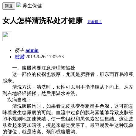
养生保健
回复
女人怎样清洗私处才健康
只看楼主
楼主
admin
收藏
2013-9-26 17:05:53
一、腹股沟要注意清理褶皱处
这一部位的皮褶也较厚，尤其是肥胖者，脏东西容易堆积
起来。
清洗方法：清洗时，女性可以用手指指腹从下向上、从左
到右地轻轻搓揉，然后用温水冲洗。
疾病自检：
清洗腹股沟时，如果看见皮肤变得粗糙并色深，这可能意
味着发生糖尿病的可能。血流中过多的胰岛素能够导致皮肤细
胞不规则地加速繁殖，使一些组织和黑色素发生集结。这让皮
肤看起来更加暗淡，摸起来感觉变厚了。最容易发生这种现象
的部位，就是腋窝、颈部或腹股沟。