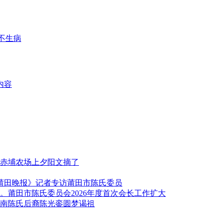
招不生病
内容
赤埔农场上夕阳文摘了
《莆田晚报》记者专访莆田市陈氏委员
莆田市陈氏委员会2026年度首次会长工作扩大
南陈氏后裔陈光銮圆梦谒祖