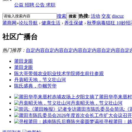
公益
招聘
公告
求职
搜索
热搜:
活动
交友
discuz
搜索
莆商网
»
论坛导航
›
健康生活
›
养生保健
›
秋季病毒猖狂 10妙
社区广播台
热门推荐：
自定内容
自定内容
自定内容
自定内容
自定内容
自定
莆田龙眼
莆田龙眼
陈大哥带领农业职业技术学院师生前往参观
丹衷昭天地，节义壮山河
陈氏盛典，巾帼芳华
莆田华亭来厝村
丹衷昭天地，节义壮山河
简讯:
寻根莆田：越