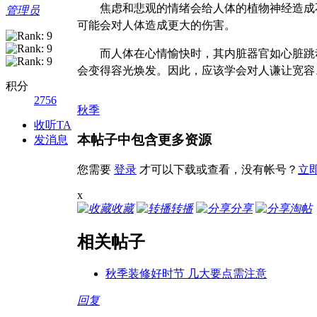
焦虑和悲观的情绪会给人体的植物神经造成不
管理员
可能会对人体造成更大的伤害。
而人体在心情愉快时，其内脏器官如心脏跳动
会变得容光焕发。因此，应该学会对人谦让宽容
积分
2756
秋季
收听TA
本帖子中包含更多资源
发消息
您需要
登录
才可以下载或查看，没有帐号？
立
x
收藏
转播
分享
淘帖
相关帖子
秋季装修好时节 几大要点需注意
回复