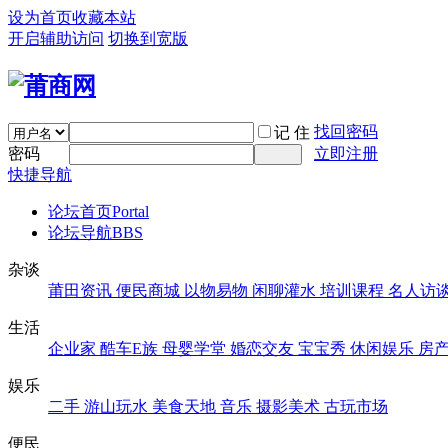
设为首页
收藏本站
开启辅助访问
切换到宽版
找回密码
记 住
密码
立即注册
快捷导航
论坛首页
Portal
论坛导航
BBS
杂谈
莆田资讯
便民商城
以物易物
闲聊灌水
培训课程
名人访
生活
企业家
酷车E族
母婴学堂
婚恋交友
宝宝秀
休闲娱乐
房
娱乐
二手
游山玩水
美食天地
音乐
摄影美术
古玩市场
便民