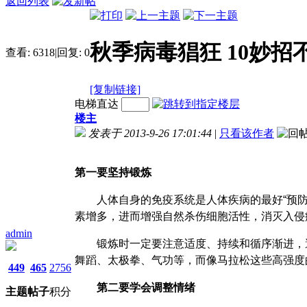
返回列表
秋季病毒猖狂 10妙招
查看:
6318
|
回复:
0
[复制链接]
电梯直达
楼主
发表于 2013-9-26 17:01:44
|
只看该作者
第一要坚持锻炼
人体自身的免疫系统是人体疾病的最好“预防者
素增多，进而增强自然杀伤细胞活性，消灭入侵
admin
锻炼时一定要注意适度、持续和循序渐进，避
舞蹈、太极拳、气功等，而像马拉松这些高强度
449
465
2756
第二要学会调整情绪
主题
帖子
积分