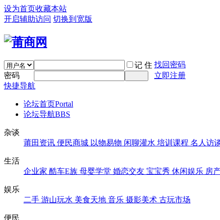
设为首页
收藏本站
开启辅助访问
切换到宽版
找回密码
记 住
密码
立即注册
快捷导航
论坛首页
Portal
论坛导航
BBS
杂谈
莆田资讯
便民商城
以物易物
闲聊灌水
培训课程
名人访
生活
企业家
酷车E族
母婴学堂
婚恋交友
宝宝秀
休闲娱乐
房
娱乐
二手
游山玩水
美食天地
音乐
摄影美术
古玩市场
便民