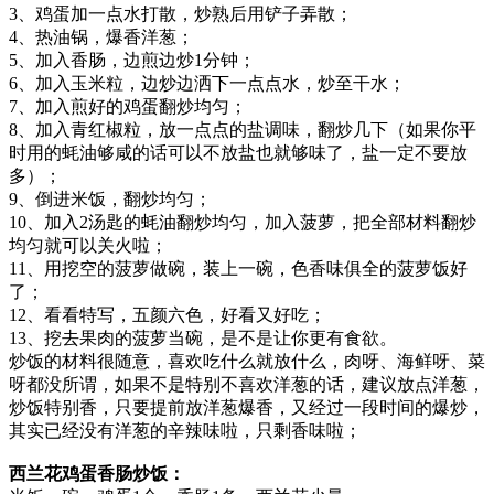
3、鸡蛋加一点水打散，炒熟后用铲子弄散；
4、热油锅，爆香洋葱；
5、加入香肠，边煎边炒1分钟；
6、加入玉米粒，边炒边洒下一点点水，炒至干水；
7、加入煎好的鸡蛋翻炒均匀；
8、加入青红椒粒，放一点点的盐调味，翻炒几下（如果你平
时用的蚝油够咸的话可以不放盐也就够味了，盐一定不要放
多）；
9、倒进米饭，翻炒均匀；
10、加入2汤匙的蚝油翻炒均匀，加入菠萝，把全部材料翻炒
均匀就可以关火啦；
11、用挖空的菠萝做碗，装上一碗，色香味俱全的菠萝饭好
了；
12、看看特写，五颜六色，好看又好吃；
13、挖去果肉的菠萝当碗，是不是让你更有食欲。
炒饭的材料很随意，喜欢吃什么就放什么，肉呀、海鲜呀、菜
呀都没所谓，如果不是特别不喜欢洋葱的话，建议放点洋葱，
炒饭特别香，只要提前放洋葱爆香，又经过一段时间的爆炒，
其实已经没有洋葱的辛辣味啦，只剩香味啦；
西兰花鸡蛋香肠炒饭：