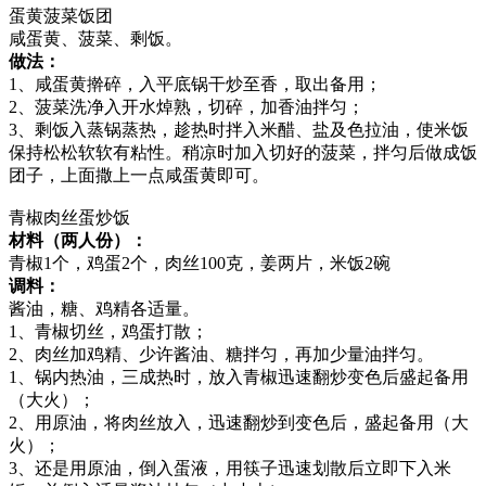
蛋黄菠菜饭团
咸蛋黄、菠菜、剩饭。
做法：
1、咸蛋黄擀碎，入平底锅干炒至香，取出备用；
2、菠菜洗净入开水焯熟，切碎，加香油拌匀；
3、剩饭入蒸锅蒸热，趁热时拌入米醋、盐及色拉油，使米饭
保持松松软软有粘性。稍凉时加入切好的菠菜，拌匀后做成饭
团子，上面撒上一点咸蛋黄即可。
青椒肉丝蛋炒饭
材料（两人份）：
青椒1个，鸡蛋2个，肉丝100克，姜两片，米饭2碗
调料：
酱油，糖、鸡精各适量。
1、青椒切丝，鸡蛋打散；
2、肉丝加鸡精、少许酱油、糖拌匀，再加少量油拌匀。
1、锅内热油，三成热时，放入青椒迅速翻炒变色后盛起备用
（大火）；
2、用原油，将肉丝放入，迅速翻炒到变色后，盛起备用（大
火）；
3、还是用原油，倒入蛋液，用筷子迅速划散后立即下入米