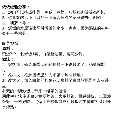
依依经验分享：
1、鸡肉可以换成排骨、鸡腿、鸡翅、腊肠腊肉等等都可以；
2、你喜欢的话还可以加一下适合焖煮的蔬菜进去，例如土
豆、胡萝卜等；
3、焗饭的水应该比平时煮饭的水少一点点，因为焗饭的材料
会有一些水分。
白菜炒饭
原料：
鸡蛋2个、剩米饭1碗、白菜丝适量、葱花少许。
做法：
1、锅热油，磕入鸡蛋，轻轻翻炒一下别炒老了，稍凝固即
可；
2、改小火，往鸡蛋锅里加入米饭，均匀炒散；
3、改大火，加入白菜丝和葱花，翻炒至白菜软熟即可离火装
盘。
朴素的一碗炒饭，带来一缕家的温情。
用此种方法俺还做过黄瓜炒饭、火腿炒饭、豆芽炒饭、土豆炒
饭等，一样好吃。（做土豆炒饭或豆芽炒饭时要提前将菜用开
水焯熟）