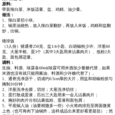
原料:
带装辣白菜、米饭适量、盐、鸡精、油少量。
做法：
1、辣白菜切小块。
2、锅里油烧热，放入辣白菜翻炒，再放入米饭，鸡精和盐翻
炒，出锅。
猪排饭
（3人份）猪通脊250克、盐1/4小匙、白胡椒粉少许、洋葱60
克、大葱半根、蛋3个（其中3大匙用来沾裹肉片）、低粉2大
匙、面包屑适量。
调料：
生抽、料酒、味霖各60ml(味霖可用米酒加少量糖代替，如果
米酒也没有就只能用酱油、料酒和少许糖代替了）。
1、通脊洗净沥干，切成约0.5cm厚的大片，用盐和胡椒粉抓匀
腌制10分钟；
2、洋葱洗净去膜，切丝；大葱洗净切丝；
3、蛋打散成蛋液，舀出三大匙用来一会儿沾裹肉片；
4、腌好的肉片分别沾裹低粉、蛋液和面包屑；
5、平底锅入油（油要稍微多一些）小火将肉排煎至两面微黄
上色（也可将肉下油锅炸，这样成品出来更好看更挺括）；然