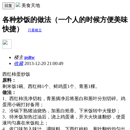
美食天地
回复
各种炒饭的做法（一个人的时候方便美味
快捷）
只看楼主
楼主
psltw
收藏
2013-12-20 21:00:49
西红柿蛋炒饭
原料：
剩米饭1碗、西红柿1个、鲜鸡蛋1个、青葱1棵。
做法：
1、西红柿洗净切粒，青葱摘净后将葱白和葱叶分别切碎。鸡
蛋用小碗打好备用；
2、冷锅下熟猪油烧热，加葱白炝香。下米饭转中火慢炒；
3、待米饭加热过油后，浇上鸡蛋液，开大火快速翻炒，使蛋
液均匀裹在米饭粒上；
4、依口味加入味汁、调味料，下西红柿粒、葱叶翻炒均匀出