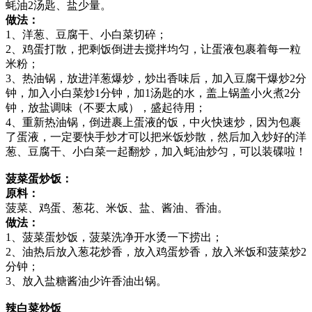
蚝油2汤匙、盐少量。
做法：
1、洋葱、豆腐干、小白菜切碎；
2、鸡蛋打散，把剩饭倒进去搅拌均匀，让蛋液包裹着每一粒
米粉；
3、热油锅，放进洋葱爆炒，炒出香味后，加入豆腐干爆炒2分
钟，加入小白菜炒1分钟，加1汤匙的水，盖上锅盖小火煮2分
钟，放盐调味（不要太咸），盛起待用；
4、重新热油锅，倒进裹上蛋液的饭，中火快速炒，因为包裹
了蛋液，一定要快手炒才可以把米饭炒散，然后加入炒好的洋
葱、豆腐干、小白菜一起翻炒，加入蚝油炒匀，可以装碟啦！
菠菜蛋炒饭：
原料：
菠菜、鸡蛋、葱花、米饭、盐、酱油、香油。
做法：
1、菠菜蛋炒饭，菠菜洗净开水烫一下捞出；
2、油热后放入葱花炒香，放入鸡蛋炒香，放入米饭和菠菜炒2
分钟；
3、放入盐糖酱油少许香油出锅。
辣白菜炒饭