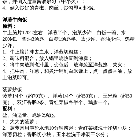
饭，并倒入适量酱油炒匀（中小火）；
4、倒入炒好的青椒、肉丝，炒匀即可起锅。
洋葱牛肉饭
原料：
牛上脑片120G左右、洋葱半个、泡菜少许、白饭一碗、水
200ML、酱油3汤匙、白糖1汤匙半、盐少许、香油少许、鸡精
少许。
1、牛上脑片冲去血水，洋葱切粗丝；
2、调味料混合，放入锅里烧热直到沸腾；
3、将牛肉放到煮汁里，变色后，放洋葱至洋葱熟，关火；
4、把牛肉，洋葱，和煮汁铺到白米饭上，点一点点香油，放
上泡菜即可。
菠萝炒饭
菠萝1/4个（约70克）、洋葱1/4个（约50克）、玉米粒（约50
克）、双汇香肠2条、青红菜椒各半个、鸡蛋一个。
配料：
盐、油适量、蚝油2汤匙。
1、大大的菠萝；
2、菠萝肉用淡盐水泡10分钟捞起；青红菜椒洗干净切小块；
洋葱切粒；香肠切小块，玉米粒洗干净沥干水分；