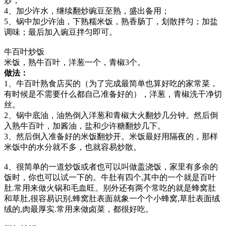
炒；
4、加少许水，继续翻炒豌豆至熟，盛出备用；
5、锅中加少许油，下熟糯米饭，熟香肠丁，划散拌匀；加盐
调味；最后加入豌豆拌匀即可。
牛百叶炒饭
米饭，熟牛百叶，洋葱一个，青椒3个。
做法：
1、牛百叶熟食店买的（为了完成最简单也算好吃的家常菜，
有时候是不需要什么都自己准备好的），洋葱，青椒洗干净切
丝。
2、锅中底油，油热倒入洋葱和青椒大火翻炒几分钟。然后倒
入熟牛百叶，加酱油，盐和少许糖翻炒几下。
3、然后倒入准备好的米饭翻炒开。米饭最好用隔夜的，那样
米饭中的水分就不多，也就容易炒散。
4、很简单的一道炒饭或者也可以叫做盖浇饭，家里有多余的
饭时，你也可以试一下的。牛肚有四个,其中的一个就是百叶
肚.常用来做火锅和毛血旺。别外还有两个常吃的就是蜂窝肚
和草肚,很容易识别,蜂窝肚表面就象一个个小蜂窝,草肚表面绒
绒的,肉最厚实.常用来做卤菜，都很好吃。