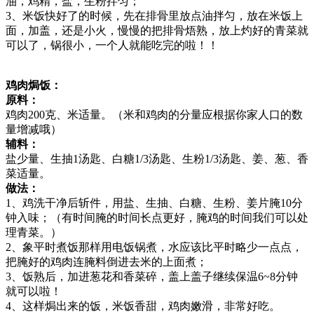
油，鸡精，盐，生粉拌匀；
3、米饭快好了的时候，先在排骨里放点油拌匀，放在米饭上
面，加盖，还是小火，慢慢的把排骨焐熟，放上灼好的青菜就
可以了，锅很小，一个人就能吃完的啦！！
鸡肉焗饭：
原料：
鸡肉200克、米适量。（米和鸡肉的分量应根据你家人口的数
量增减哦）
辅料：
盐少量、生抽1汤匙、白糖1/3汤匙、生粉1/3汤匙、姜、葱、香
菜适量。
做法：
1、鸡洗干净后斩件，用盐、生抽、白糖、生粉、姜片腌10分
钟入味；（有时间腌的时间长点更好，腌鸡的时间我们可以处
理青菜。）
2、象平时煮饭那样用电饭锅煮，水应该比平时略少一点点，
把腌好的鸡肉连腌料倒进去米的上面煮；
3、饭熟后，加进葱花和香菜碎，盖上盖子继续保温6~8分钟
就可以啦！
4、这样焗出来的饭，米饭香甜，鸡肉嫩滑，非常好吃。