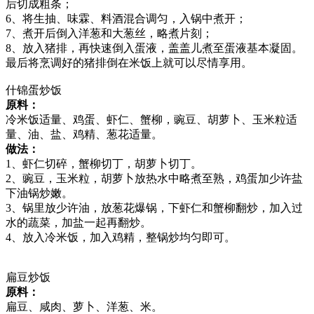
后切成粗条；
6、将生抽、味霖、料酒混合调匀，入锅中煮开；
7、煮开后倒入洋葱和大葱丝，略煮片刻；
8、放入猪排，再快速倒入蛋液，盖盖儿煮至蛋液基本凝固。
最后将烹调好的猪排倒在米饭上就可以尽情享用。
什锦蛋炒饭
原料：
冷米饭适量、鸡蛋、虾仁、蟹柳，豌豆、胡萝卜、玉米粒适
量、油、盐、鸡精、葱花适量。
做法：
1、虾仁切碎，蟹柳切丁，胡萝卜切丁。
2、豌豆，玉米粒，胡萝卜放热水中略煮至熟，鸡蛋加少许盐
下油锅炒嫩。
3、锅里放少许油，放葱花爆锅，下虾仁和蟹柳翻炒，加入过
水的蔬菜，加盐一起再翻炒。
4、放入冷米饭，加入鸡精，整锅炒均匀即可。
扁豆炒饭
原料：
扁豆、咸肉、萝卜、洋葱、米。