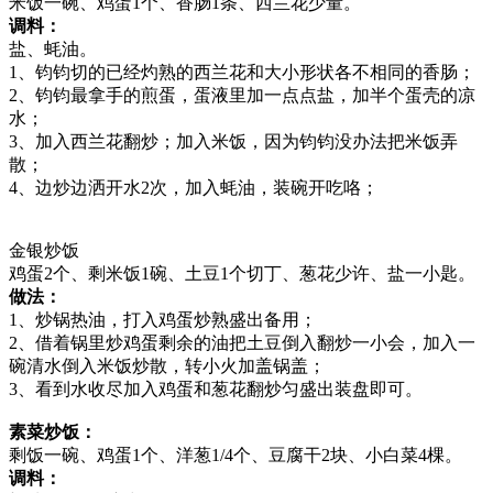
米饭一碗、鸡蛋1个、香肠1条、西兰花少量。
调料：
盐、蚝油。
1、钧钧切的已经灼熟的西兰花和大小形状各不相同的香肠；
2、钧钧最拿手的煎蛋，蛋液里加一点点盐，加半个蛋壳的凉
水；
3、加入西兰花翻炒；加入米饭，因为钧钧没办法把米饭弄
散；
4、边炒边洒开水2次，加入蚝油，装碗开吃咯；
金银炒饭
鸡蛋2个、剩米饭1碗、土豆1个切丁、葱花少许、盐一小匙。
做法：
1、炒锅热油，打入鸡蛋炒熟盛出备用；
2、借着锅里炒鸡蛋剩余的油把土豆倒入翻炒一小会，加入一
碗清水倒入米饭炒散，转小火加盖锅盖；
3、看到水收尽加入鸡蛋和葱花翻炒匀盛出装盘即可。
素菜炒饭：
剩饭一碗、鸡蛋1个、洋葱1/4个、豆腐干2块、小白菜4棵。
调料：