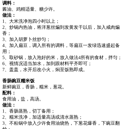
调料：
酱油、鸡精适量、糖少许。
做法：
1、大米洗净泡四小时以上；
2、炒锅内热油，将洋葱丝煸到发黄发干以后，加入咸肉煸
香；
3、加入胡萝卜丝炒匀；
4、加入扁豆，调入所有的调料，等扁豆一发绿迅速盛起备
用；
5、取砂锅，放入泡好的米，放入做法4所有的食材，拌匀；
6、视情况适当加水，加到跟材料平齐即可；
7、盖盖，水开后改小火，焖至饭熟即成。
香肠豌豆糯米饭
新鲜豌豆，香肠，糯米，葱花。
配料：
食用油，盐，高汤。
做法：
1、香肠蒸熟，切丁备用；
2、糯米洗净，加适量高汤或清水蒸熟；
3、不粘锅中放入少许食用油烧热，下葱花爆香，下豌豆翻