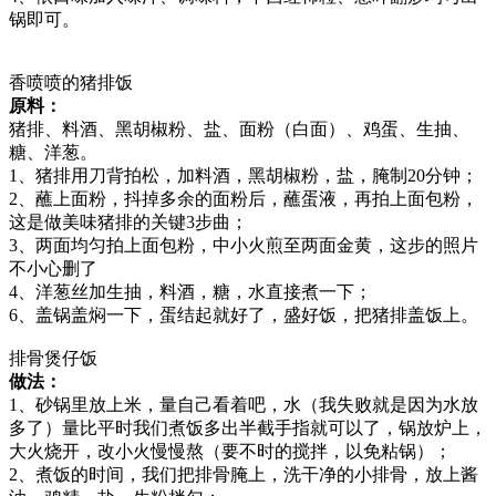
锅即可。
香喷喷的猪排饭
原料：
猪排、料酒、黑胡椒粉、盐、面粉（白面）、鸡蛋、生抽、
糖、洋葱。
1、猪排用刀背拍松，加料酒，黑胡椒粉，盐，腌制20分钟；
2、蘸上面粉，抖掉多余的面粉后，蘸蛋液，再拍上面包粉，
这是做美味猪排的关键3步曲；
3、两面均匀拍上面包粉，中小火煎至两面金黄，这步的照片
不小心删了
4、洋葱丝加生抽，料酒，糖，水直接煮一下；
6、盖锅盖焖一下，蛋结起就好了，盛好饭，把猪排盖饭上。
排骨煲仔饭
做法：
1、砂锅里放上米，量自己看着吧，水（我失败就是因为水放
多了）量比平时我们煮饭多出半截手指就可以了，锅放炉上，
大火烧开，改小火慢慢熬（要不时的搅拌，以免粘锅）；
2、煮饭的时间，我们把排骨腌上，洗干净的小排骨，放上酱