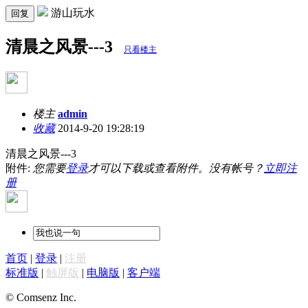
游山玩水
回复
清晨之风景---3
只看楼主
楼主
admin
收藏
2014-9-20 19:28:19
清晨之风景---3
附件:
您需要
登录
才可以下载或查看附件。没有帐号？
立即注
册
首页
|
登录
|
注册
标准版
|
触屏版
|
电脑版
|
客户端
© Comsenz Inc.