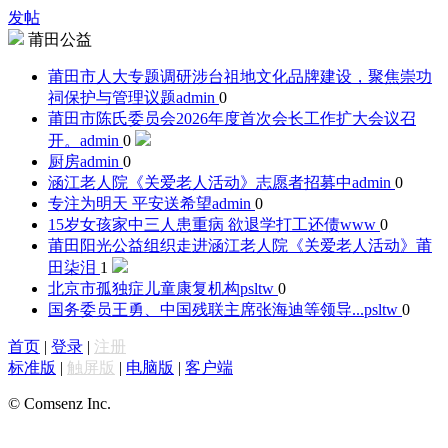
发帖
莆田公益
莆田市人大专题调研涉台祖地文化品牌建设，聚焦崇功
祠保护与管理议题‌
admin
0
莆田市陈氏委员会2026年度首次会长工作扩大会议召
开。
admin
0
厨房
admin
0
涵江老人院《关爱老人活动》志愿者招募中
admin
0
专注为明天 平安送希望
admin
0
15岁女孩家中三人患重病 欲退学打工还债
www
0
莆田阳光公益组织走进涵江老人院《关爱老人活动》
莆
田柒泪
1
北京市孤独症儿童康复机构
psltw
0
国务委员王勇、中国残联主席张海迪等领导...
psltw
0
首页
|
登录
|
注册
标准版
|
触屏版
|
电脑版
|
客户端
© Comsenz Inc.